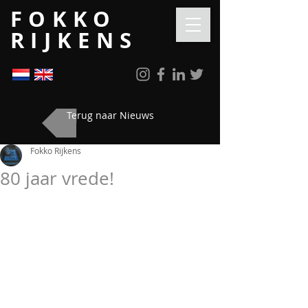
FOKKO
RIJKENS
Terug naar Nieuws
Fokko Rijkens
80 jaar vrede!