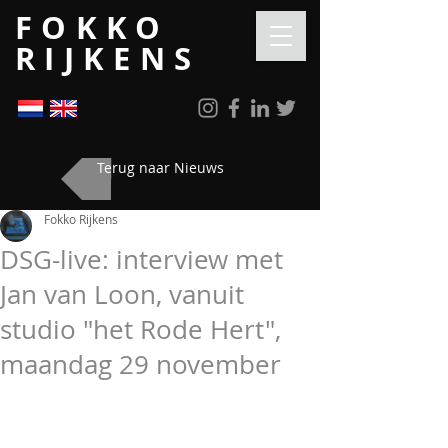
FOKKO
RIJKENS
Terug naar Nieuws
Fokko Rijkens
DSG-live: interview met
Jan van Loon, vanuit
studio "het Rode Hert",
maandag 29 november